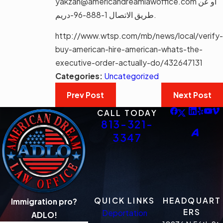
yakzan@americandreamlawoffice.com أو عن
طريق الاتصال 1-888-96-دريم.
http://www.wtsp.com/mb/news/local/verify-
buy-american-hire-american-whats-the-
executive-order-actually-do/432647131
Categories:
Uncategorized
Prev Post
Next Post
CALL TODAY
813-321-
3347
QUICK LINKS
HEADQUART
Immigration pro?
ERS
Deportation
ADLO!