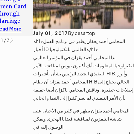
After a Visa
Citizenship
reen Card
Overstay
After Gaining
hrough
Permanent
Read More
arriage
Residence?
ead More
Read More
July 01, 2017
By
cesartop
1
/
3
<h1>المحامي أحمد يعقان يظهر في برنامج العمل
العالمي للتكنولوجيا 10 أخبار</h1>
بدا المحامي أحمد يقزان في المؤتمر العالمي
لتكنولوجيا المعلومات أبك أكتيون نيوس لمناقشة الأمر
التنفيذي الجديد للرئيس بشأن تأشيرات H1B. وأبرز
المحامي أحمد يقزان أن نظام H1B الحالي يحتاج إلى
إصلاحات خطيرة. وناقش المحامي ياكزان أيضا حقيقة
أن الأمر التنفيذي لم يغير كثيرا إلى النظام الحالي.
المحامي أحمد يقزان يظهر في كثير من الأحيان على
شاشة التلفزيون لمناقشة قضايا الهجرة. ويمكن
الوصول إليه في