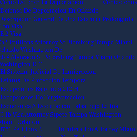
Como Detener La Deportacion
Contactenos
Defensa De Deportacion En Orlando
Descripcion General De Una Estancia Prolongada
Con Visa
E 2 Visa
Eb2 Petitions Attorney St Ptersburg Tampa Miami
Orlando Washington Dc
Eb 4 Abogado St Petersburg Tampa Miami Orlando
Washington D C
El Sistema Judicial De Inmigracion
Estatus De Proteccion Temporal
Excepciones Bajo Inda 212 H
Excepciones De Tergiversacion
Exenciones A Declaracion Falsa Bajo La Ina
H 1b Visa Attorney Stpete Tampa Washington
Miami Orlando
I751 Petitions 2
Immigration Attorney Miami