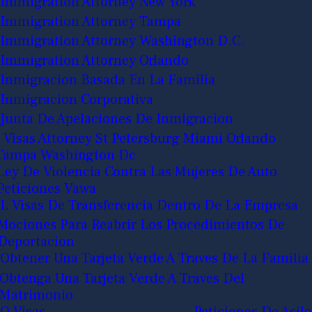
Immigration Attorney New York
Immigration Attorney Tampa
Immigration Attorney Washington D.C.
Immigration Attorney Orlando
Inmigracion Basada En La Familia
Inmigracion Corporativa
Junta De Apelaciones De Inmigracion
J Visas Attorney St Petersburg Miami Orlando
Tampa Washington Dc
Ley De Violencia Contra Las Mujeres De Auto
Peticiones Vawa
L Visas De Transferencia Dentro De La Empresa
Mociones Para Reabrir Los Procedimientos De
Deportacion
Obtener Una Tarjeta Verde A Traves De La Familia
Obtenga Una Tarjeta Verde A Traves Del
Matrimonio
O Visas
Peticiones De Asilo