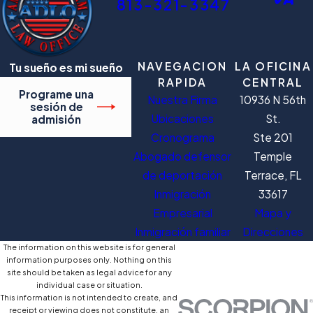
813-321-3347
NAVEGACION
LA OFICINA
Tu sueño es mi sueño
RAPIDA
CENTRAL
Programe una
Nuestra Firma
10936 N 56th
sesión de
Ubicaciones
St.
admisión
Cronograma
Ste 201
Abogado defensor
Temple
de deportación
Terrace, FL
Inmigración
33617
Empresarial
Mapa y
Inmigración familiar
Direcciones
The information on this website is for general
information purposes only. Nothing on this
site should be taken as legal advice for any
individual case or situation.
This information is not intended to create, and
receipt or viewing does not constitute, an