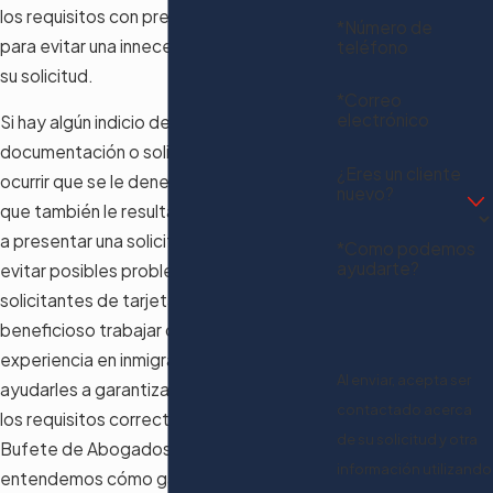
los requisitos con precisión y prontitud
*Número de
para evitar una innecesaria denegación de
teléfono
su solicitud.
*Correo
electrónico
Si hay algún indicio de tergiversación en su
documentación o solicitud, no solo podría
¿Eres un cliente
ocurrir que se le denegara su solicitud, sino
nuevo?
que también le resultaría muy difícil volver
a presentar una solicitud en el futuro. Para
*Como podemos
ayudarte?
evitar posibles problemas, a muchos
solicitantes de tarjetas verdes les resulta
beneficioso trabajar con un abogado con
experiencia en inmigración que pueda
Al enviar, acepta ser
ayudarles a garantizar que cumplan con
contactado acerca
los requisitos correctamente. En el
de su solicitud y otra
Bufete de Abogados American Dream®™
información utilizando
entendemos cómo garantizar el