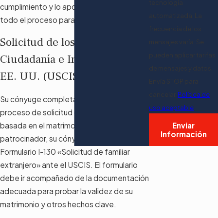
tecnología
cumplimiento y lo apoyaremos durante
automatizada. La
todo el proceso para lograr sus objetivos.
frecuencia de los
Solicitud de los Servicios de
mensajes varía. Se
pueden aplicar tarifas
Ciudadanía e Inmigración de
de mensajes y datos.
EE. UU. (USCIS)
Envía STOP para
cancelar.
Política de
Su cónyuge completa el primer paso en el
uso aceptable
proceso de solicitud de una tarjeta verde
Enviar
basada en el matrimonio. Como
Información
patrocinador, su cónyuge presenta un
Formulario I-130 «Solicitud de familiar
extranjero» ante el USCIS. El formulario
debe ir acompañado de la documentación
adecuada para probar la validez de su
matrimonio y otros hechos clave.