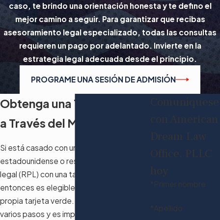
caso, te brindo una orientación honesta y te defino el
mejor camino a seguir. Para garantizar que recibas
asesoramiento legal especializado, todas las consultas
requieren un pago por adelantado. Invierte en la
estrategia legal adecuada desde el principio.
PROGRAME UNA SESIÓN DE ADMISIÓN
Comuníquese
Obtenga una Tarjeta Verde
con American
a Través del Matrimonio
Dream Law
Si está casado con un ciudadano
Office, PLLC
estadounidense o residente permanente
hoy
legal (RPL) con una tarjeta verde,
*Primer nombre
entonces es elegible para solicitar su
propia tarjeta verde. El proceso requiere
*Apellido
varios pasos y es importante cumplir con