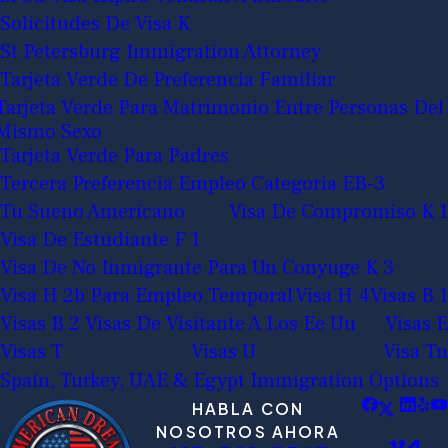
Solicitudes De Visa K
St Petersburg Immigration Attorney
Tarjeta Verde De Preferencia Familiar
Tarjeta Verde Para Matrimonio Entre Personas Del
Mismo Sexo
Tarjeta Verde Para Padres
Tercera Preferencia Empleo Categoria EB-3
Tu Sueno Americano
Visa De Compromiso K 1
Visa De Estudiante F 1
Visa De No Inmigrante Para Un Conyuge K 3
Visa H 2b Para Empleo Temporal
Visa H 4
Visas B 1
Visas B 2 Visas De Visitante A Los Ee Uu
Visas E
Visas T
Visas U
Visa Tn
Spain, Turkey, UAE & Egypt Immigration Options
HABLA CON
NOSOTROS AHORA