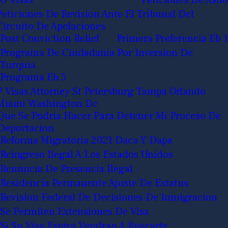
Peticiones De Revision Ante El Tribunal Del
Circuito De Apelaciones
Post Conviction Relief
Primera Preferencia Eb 1
Programa De Ciudadania Por Inversion De
Turquia
Programa Eb 5
P Visas Attorney St Petersburg Tampa Orlando
Miami Washington Dc
Que Se Podria Hacer Para Detener Mi Proceso De
Deportacion
Reforma Migratoria 2021 Daca Y Dapa
Reingreso Ilegal A Los Estados Unidos
Renuncia De Presencia Ilegal
Residencia Permanente Ajuste De Estatus
Revision Federal De Decisiones De Inmigracion
Se Permiten Extensiones De Visa
Si Su Visa Expira Vendran A Buscarte