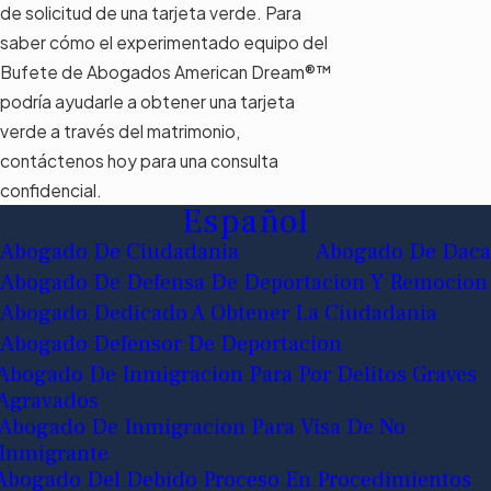
de solicitud de una tarjeta verde. Para
saber cómo el experimentado equipo del
Bufete de Abogados American Dream®™
podría ayudarle a obtener una tarjeta
verde a través del matrimonio,
contáctenos hoy para una consulta
confidencial.
Español
Abogado De Ciudadania
Abogado De Daca
Abogado De Defensa De Deportacion Y Remocion
Abogado Dedicado A Obtener La Ciudadania
Abogado Defensor De Deportacion
Abogado De Inmigracion Para Por Delitos Graves
Agravados
Abogado De Inmigracion Para Visa De No
Inmigrante
Abogado Del Debido Proceso En Procedimientos