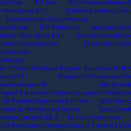
Con Visa
E 2 Visa
Eb2 Petitions Attorney
o Washington D C
El Sistema Judicial De I
Excepciones De Tergiversacion
mi Orlando
I751 Petitions 2
Immigration A
torney Washington D.C.
Immigration Attorn
ciones De Inmigracion
J Visas Attorney
iciones Vawa
portacion
io
O Visas
Peticiones De Asilo
Peticiones De Rev
ncia Eb 1
Programa De Ciudadania Por
iami Washington Dc
Que Se Podr
Ilegal A Los Estados Unidos
Renuncia De Presenci
Se Permiten Extensiones De Visa
Si Su Visa 
 Verde De Preferencia Familiar
Tarjeta Ver
 Empleo Categoria EB-3
Tu Sueno Americano
H 2b Para Empleo Temporal
Visa H 4
Visas B 1
Visa