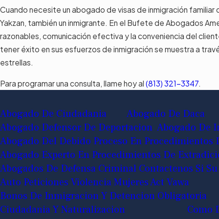
Cuando necesite un abogado de visas de inmigración familiar
Yakzan, también un inmigrante. En el Bufete de Abogados Ame
razonables, comunicación efectiva y la conveniencia del clien
tener éxito en sus esfuerzos de inmigración se muestra a tra
estrellas.
Para programar una consulta, llame hoy al
(813) 321-3347
.
Abogado De Ciudadania
Abogado De Daca
Abogado Defensor De Deportacion
Abogado De In
Abogado Del Debido Proceso En Procedimientos 
Abogado Experto En Procedimientos De Extradic
Abogados De Defensa Criminal Contactenos Si Su
Auto Peticiones Violencia Mujeres Act Vawa
Bonos De Inmigracion Y Detencion Obligatoria
Ciudadania Y Naturalizacion
Como D