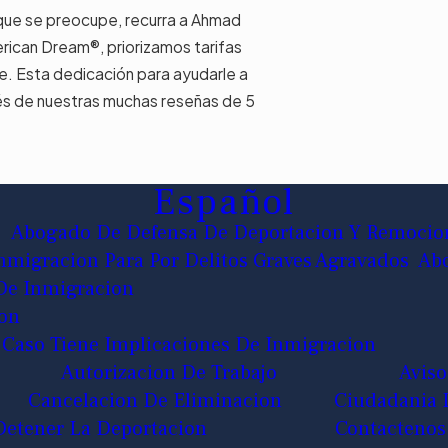
 que se preocupe, recurra a Ahmad
rican Dream®, priorizamos tarifas
te. Esta dedicación para ayudarle a
vés de nuestras muchas reseñas de 5
Español
Abogado De Defensa De Deportacion Y Remocio
migracion Para Por Delitos Graves Agravados
Abo
De Inmigracion
ion
 Caso Tiene Implicaciones De Inmigracion
Autorizacion De Trabajo
Aviso
Cancelacion De Eliminacion
Ciudadania 
etener La Deportacion
Contactenos