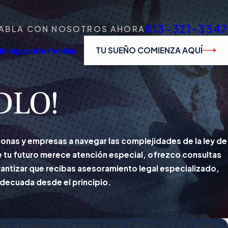
813-321-3347
ABLA CON NOSOTROS AHORA
TU SUEÑO COMIENZA AQUÍ
Inmigración familiar
ADLO!
nas y empresas a navegar las complejidades de la ley de
e tu futuro merece atención especial, ofrezco consultas
arantizar que recibas asesoramiento legal especializado,
 adecuada desde el principio.
n American Dream Law Office, PLLC hoy