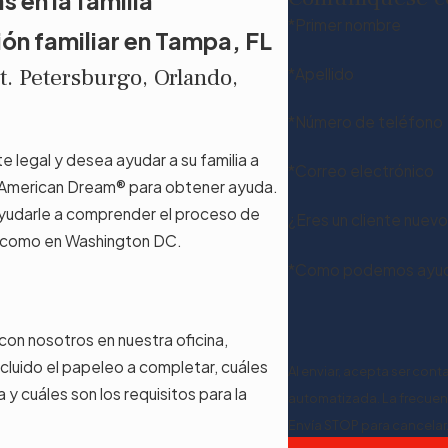
 en la familia
*Primer nombre
ón familiar en Tampa, FL
t. Petersburgo, Orlando,
*Apellido
*Número de teléfono
legal y desea ayudar a su familia a
*Correo electrónico
s American Dream® para obtener ayuda.
ayudarle a comprender el proceso de
¿Eres un cliente nuev
sí como en Washington DC.
*Como podemos ayud
 con nosotros en nuestra oficina,
cluido el papeleo a completar, cuáles
Al enviar, acepta ser con
 y cuáles son los requisitos para la
automatizada. La frecuenc
Envía STOP para cancelar