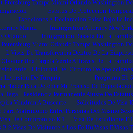
 St Ptersburg Tampa Miami Orlando Washington Dc
nmigracion
Estatus De Proteccion Temporal
Exenciones A Declaracion Falsa Bajo La Ina
ttorney Miami
Immigration Attorney New York
ey Orlando
Inmigracion Basada En La Familia
 St Petersburg Miami Orlando Tampa Washington Dc
L Visas De Transferencia Dentro De La Empresa
Obtener Una Tarjeta Verde A Traves De La Familia
ision Ante El Tribunal Del Circuito De Apelaciones
 Inversion De Turquia
Programa Eb 5
ia Hacer Para Detener Mi Proceso De Deportacion
a Ilegal
Residencia Permanente Ajuste De Estatus
Expira Vendran A Buscarte
Solicitudes De Visa K
de Para Matrimonio Entre Personas Del Mismo Sexo
Visa De Compromiso K 1
Visa De Estudiante F 1
s B 2 Visas De Visitante A Los Ee Uu
Visas E
Visas T