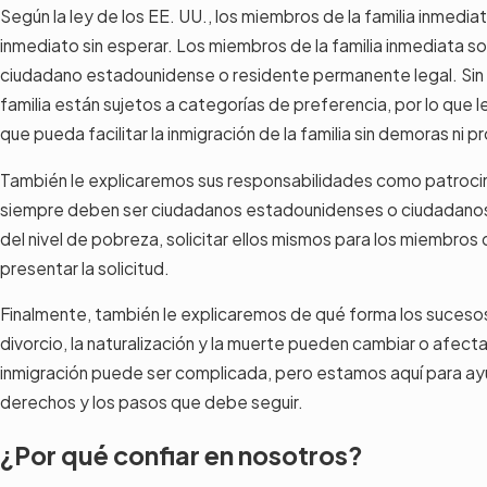
Según la ley de los EE. UU., los miembros de la familia inmedia
inmediato sin esperar. Los miembros de la familia inmediata s
ciudadano estadounidense o residente permanente legal. Sin
familia están sujetos a categorías de preferencia, por lo que 
que pueda facilitar la inmigración de la familia sin demoras ni 
También le explicaremos sus responsabilidades como patrocin
siempre deben ser ciudadanos estadounidenses o ciudadanos
del nivel de pobreza, solicitar ellos mismos para los miembros d
presentar la solicitud.
Finalmente, también le explicaremos de qué forma los sucesos 
divorcio, la naturalización y la muerte pueden cambiar o afecta
inmigración puede ser complicada, pero estamos aquí para a
derechos y los pasos que debe seguir.
¿Por qué confiar en nosotros?