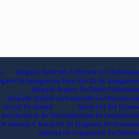
n
Abogado Dedicado A Obtener La Ciudadania
gado De Inmigracion Para Visa De No Inmigrante
Abogado Experto En Doble Ciudadania
Abogado Experto En Suspender La Deportacion
Acerca De Ahmad
Ajuste Del Del Estatus
 Para Aparecer En Procedimientos De Deportacion
De Granada A Traves De Un Programa De Inversion
Defensa De Deportacion En Orlando