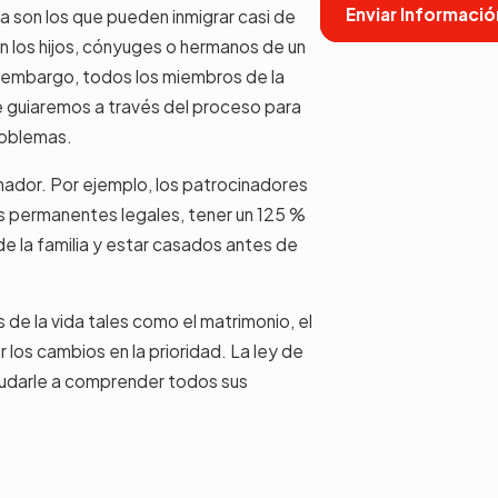
Enviar Informació
ta son los que pueden inmigrar casi de
on los hijos, cónyuges o hermanos de un
 embargo, todos los miembros de la
le guiaremos a través del proceso para
problemas.
ador. Por ejemplo, los patrocinadores
 permanentes legales, tener un 125 %
e la familia y estar casados ​​antes de
de la vida tales como el matrimonio, el
r los cambios en la prioridad. La ley de
yudarle a comprender todos sus