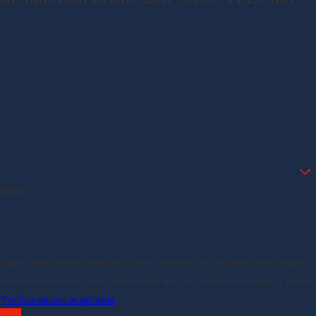
o?
arte?
tactado acerca de su solicitud y otra información utilizando tecnología
ia de los mensajes varía. Se pueden aplicar tarifas de mensajes y datos.
.
Política de uso aceptable