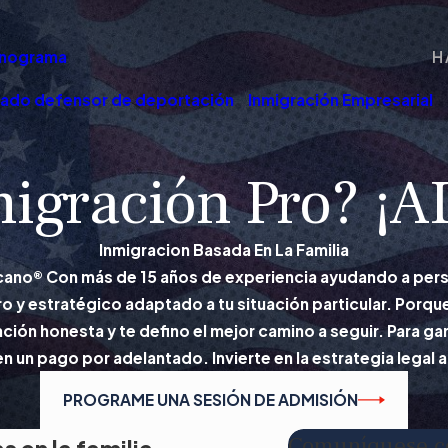
nograma
H
ado defensor de deportación
Inmigración Empresarial
igración Pro? ¡
Inmigracion Basada En La Familia
ano® Con más de 15 años de experiencia ayudando a perso
 y estratégico adaptado a tu situación particular. Porqu
ción honesta y te defino el mejor camino a seguir. Para g
n un pago por adelantado. Invierte en la estrategia legal
PROGRAME UNA SESIÓN DE ADMISIÓN
Comuníquese co