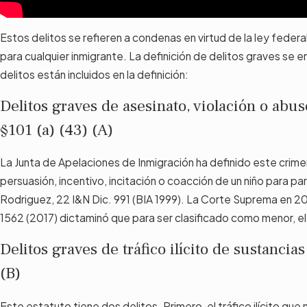
Estos delitos se refieren a condenas en virtud de la ley fede
para cualquier inmigrante. La definición de delitos graves se e
delitos están incluidos en la definición:
Delitos graves de asesinato, violación o ab
§101 (a) (43) (A)
La Junta de Apelaciones de Inmigración ha definido este crime
persuasión, incentivo, incitación o coacción de un niño para p
Rodriguez, 22 I&N Dic. 991 (BIA 1999). La Corte Suprema en 20
1562 (2017) dictaminó que para ser clasificado como menor, el
Delitos graves de tráfico ilícito de sustancia
(B)
Este estatuto tiene dos delitos. Primero, el tráfico ilícito que 