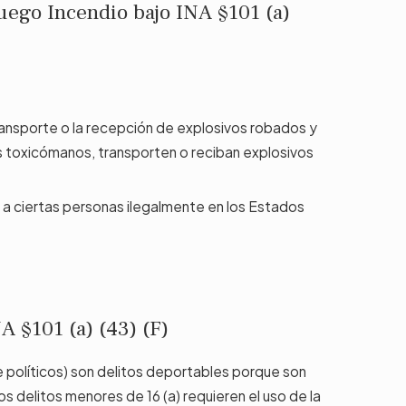
uego Incendio bajo INA §101 (a)
ransporte o la recepción de explosivos robados y
s toxicómanos, transporten o reciban explosivos
n a ciertas personas ilegalmente en los Estados
NA §101 (a) (43) (F)
e políticos) son delitos deportables porque son
os delitos menores de 16 (a) requieren el uso de la