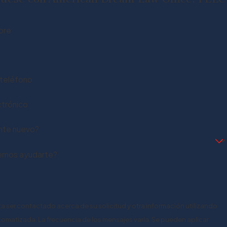
bre
teléfono
ctrónico
ente nuevo?
mos ayudarte?
pta ser contactado acerca de su solicitud y otra información utilizando
omatizada. La frecuencia de los mensajes varía. Se pueden aplicar