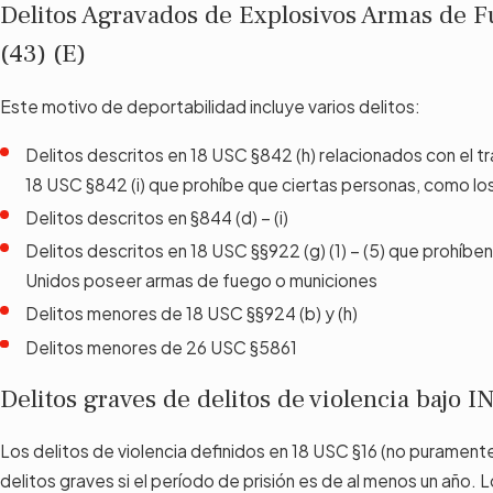
Delitos Agravados de Explosivos Armas de F
(43) (E)
Este motivo de deportabilidad incluye varios delitos:
Delitos descritos en 18 USC §842 (h) relacionados con el t
18 USC §842 (i) que prohíbe que ciertas personas, como lo
Delitos descritos en §844 (d) – (i)
Delitos descritos en 18 USC §§922 (g) (1) – (5) que prohíbe
Unidos poseer armas de fuego o municiones
Delitos menores de 18 USC §§924 (b) y (h)
Delitos menores de 26 USC §5861
Delitos graves de delitos de violencia bajo I
Los delitos de violencia definidos en 18 USC §16 (no purament
delitos graves si el período de prisión es de al menos un año. L