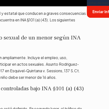
tarifas de men
Enviar I
ral y estatal que conducen a graves consecuencias
ncuentra en INA §101 (a) (43). Los siguientes
uso sexual de un menor según INA
n ampliamente. Incluye el empleo, uso,
articipar en actos sexuales. Asunto Rodriguez-
17 en Esquivel-Quintana v. Sessions, 137 S.Ct.
 niño debe ser menor de 16 años.
s controladas bajo INA §101 (a) (43)
no está definido. En segundo lugar, el tráfico de