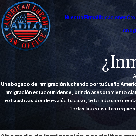
Nuestra Firma
Ubicaciones
Cro
Abog
¿Inm
A
Un abogado de inmigración luchando por tu Sueño Americ
inmigración estadounidense, brindo asesoramiento claro
exhaustivas donde evalúo tu caso, te brindo una orienta
todas las consultas requiere