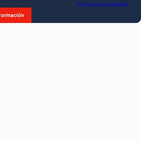
sajes y datos. Envía STOP para cancelar.
Política de uso aceptable
nformación