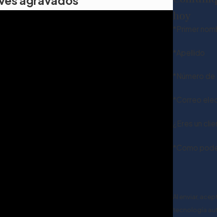
aves agravados
hoy
*Primer nom
*Apellido
*Número de 
*Correo ele
¿Eres un cli
*Como pode
Al enviar, ace
tecnología aut