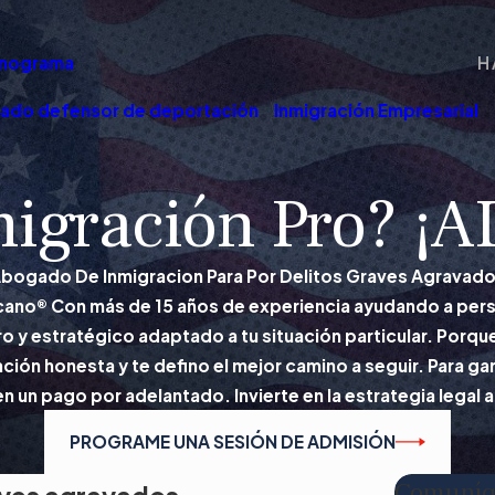
nograma
H
ado defensor de deportación
Inmigración Empresarial
igración Pro? ¡
bogado De Inmigracion Para Por Delitos Graves Agravad
ano® Con más de 15 años de experiencia ayudando a perso
 y estratégico adaptado a tu situación particular. Porqu
ción honesta y te defino el mejor camino a seguir. Para g
n un pago por adelantado. Invierte en la estrategia legal
PROGRAME UNA SESIÓN DE ADMISIÓN
Comuníq