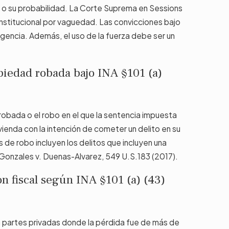
rza o su probabilidad. La Corte Suprema en Sessions
onstitucional por vaguedad. Las convicciones bajo
ligencia. Además, el uso de la fuerza debe ser un
opiedad robada bajo INA §101 (a)
 robada o el robo en el que la sentencia impuesta
ivienda con la intención de cometer un delito en su
os de robo incluyen los delitos que incluyen una
. Gonzales v. Duenas-Alvarez, 549 U.S.183 (2017).
n fiscal según INA §101 (a) (43)
tra partes privadas donde la pérdida fue de más de