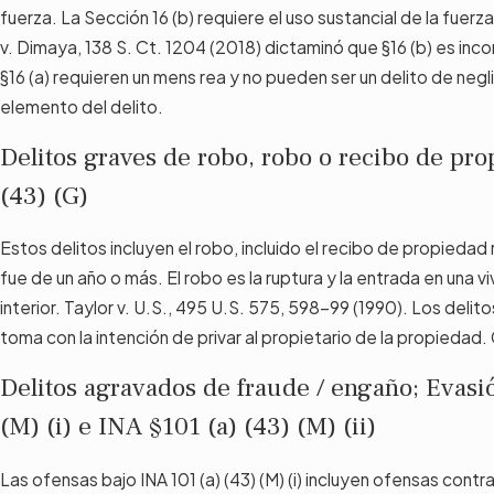
fuerza. La Sección 16 (b) requiere el uso sustancial de la fue
v. Dimaya, 138 S. Ct. 1204 (2018) dictaminó que §16 (b) es inc
§16 (a) requieren un mens rea y no pueden ser un delito de neg
elemento del delito.
Delitos graves de robo, robo o recibo de pr
(43) (G)
Estos delitos incluyen el robo, incluido el recibo de propiedad
fue de un año o más. El robo es la ruptura y la entrada en una v
interior. Taylor v. U.S., 495 U.S. 575, 598-99 (1990). Los delit
toma con la intención de privar al propietario de la propiedad
Delitos agravados de fraude / engaño; Evasió
(M) (i) e INA §101 (a) (43) (M) (ii)
Las ofensas bajo INA 101 (a) (43) (M) (i) incluyen ofensas con