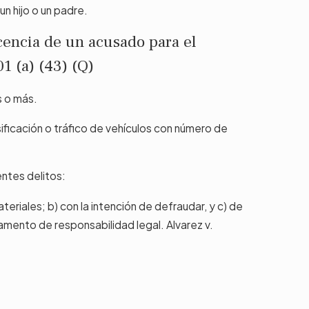
n hijo o un padre.
cencia de un acusado para el
1 (a) (43) (Q)
s o más.
sificación o tráfico de vehículos con número de
entes delitos:
materiales; b) con la intención de defraudar, y c) de
ndamento de responsabilidad legal. Alvarez v.