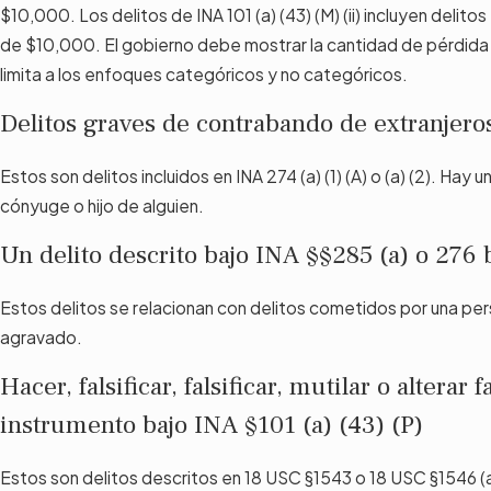
$10,000. Los delitos de INA 101 (a) (43) (M) (ii) incluyen delit
de $10,000. El gobierno debe mostrar la cantidad de pérdida 
limita a los enfoques categóricos y no categóricos.
Delitos graves de contrabando de extranjero
Estos son delitos incluidos en INA 274 (a) (1) (A) o (a) (2). Ha
cónyuge o hijo de alguien.
Un delito descrito bajo INA §§285 (a) o 276 
Estos delitos se relacionan con delitos cometidos por una pe
agravado.
Hacer, falsificar, falsificar, mutilar o altera
instrumento bajo INA §101 (a) (43) (P)
Estos son delitos descritos en 18 USC §1543 o 18 USC §1546 (a