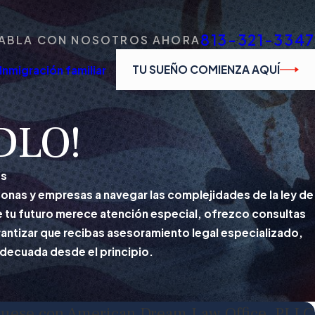
813-321-3347
ABLA CON NOSOTROS AHORA
TU SUEÑO COMIENZA AQUÍ
Inmigración familiar
ADLO!
os
nas y empresas a navegar las complejidades de la ley de
e tu futuro merece atención especial, ofrezco consultas
arantizar que recibas asesoramiento legal especializado,
 adecuada desde el principio.
uese con American Dream Law Office, PLLC