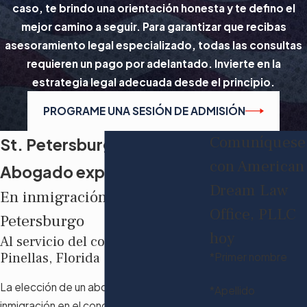
caso, te brindo una orientación honesta y te defino el
mejor camino a seguir. Para garantizar que recibas
asesoramiento legal especializado, todas las consultas
requieren un pago por adelantado. Invierte en la
estrategia legal adecuada desde el principio.
PROGRAME UNA SESIÓN DE ADMISIÓN
Comuníquese
St. Petersburg
con American
Abogado experto
Dream Law
En inmigración de San
Office, PLLC
Petersburgo
hoy
Al servicio del condado de
Pinellas, Florida
*Primer nombre
La elección de un abogado experto en
*Apellido
inmigración en el condado de Pinellas es