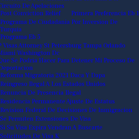
Circuito De Apelaciones
Post Conviction Relief
Primera Preferencia Eb 1
Programa De Ciudadania Por Inversion De
Turquia
Programa Eb 5
P Visas Attorney St Petersburg Tampa Orlando
Miami Washington Dc
Que Se Podria Hacer Para Detener Mi Proceso De
Deportacion
Reforma Migratoria 2021 Daca Y Dapa
Reingreso Ilegal A Los Estados Unidos
Renuncia De Presencia Ilegal
Residencia Permanente Ajuste De Estatus
Revision Federal De Decisiones De Inmigracion
Se Permiten Extensiones De Visa
Si Su Visa Expira Vendran A Buscarte
Solicitudes De Visa K