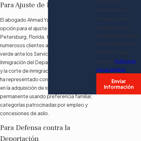
tecnología
Para Ajuste de Estatus
automatizada. La
frecuencia de los
El abogado Ahmad Yakzan es su mejor
mensajes varía. Se
opción para el ajuste de estatus en St.
pueden aplicar tarifas
Petersburg, Florida. Ha ayudado a
de mensajes y datos.
numerosos clientes a obtener su tarjeta
Envía STOP para
verde ante los Servicios de Ciudadanía e
cancelar.
Política de
Inmigración del Departamento de Estado
uso aceptable
y la corte de inmigración. Ahmad también
ha representado con éxito a inmigrantes
Enviar
Información
en la adquisición de su residencia
permanente usando preferencia familiar,
categorías patrocinadas por empleo y
concesiones de asilo.
Para Defensa contra la
Deportación