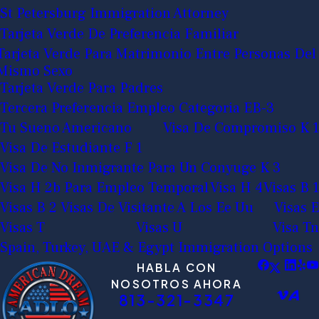
St Petersburg Immigration Attorney
Tarjeta Verde De Preferencia Familiar
Tarjeta Verde Para Matrimonio Entre Personas Del
Mismo Sexo
Tarjeta Verde Para Padres
Tercera Preferencia Empleo Categoria EB-3
Tu Sueno Americano
Visa De Compromiso K 1
Visa De Estudiante F 1
Visa De No Inmigrante Para Un Conyuge K 3
Visa H 2b Para Empleo Temporal
Visa H 4
Visas B 1
Visas B 2 Visas De Visitante A Los Ee Uu
Visas E
Visas T
Visas U
Visa Tn
Spain, Turkey, UAE & Egypt Immigration Options
HABLA CON
NOSOTROS AHORA
813-321-3347