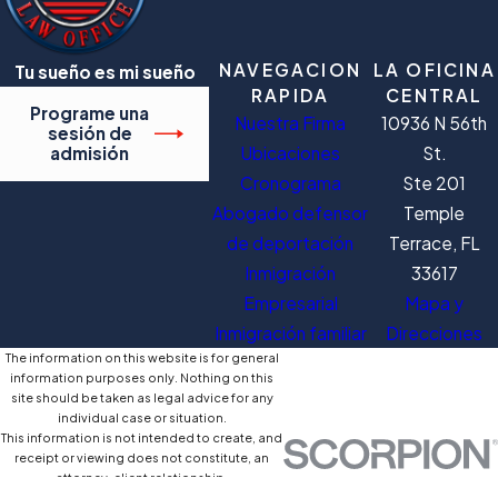
NAVEGACION
LA OFICINA
Tu sueño es mi sueño
RAPIDA
CENTRAL
Programe una
Nuestra Firma
10936 N 56th
sesión de
Ubicaciones
St.
admisión
Cronograma
Ste 201
Abogado defensor
Temple
de deportación
Terrace, FL
Inmigración
33617
Empresarial
Mapa y
Inmigración familiar
Direcciones
The information on this website is for general
information purposes only. Nothing on this
site should be taken as legal advice for any
individual case or situation.
This information is not intended to create, and
receipt or viewing does not constitute, an
attorney-client relationship.