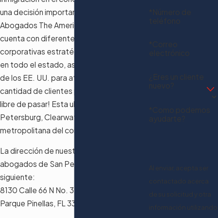
*Número de
una decisión importante. El Bufete de
teléfono
Abogados The American Dream®™, PLLC
cuenta con diferentes sedes
*Correo
corporativas estratégicamente ubicadas
electrónico
en todo el estado, así como en la capital
¿Eres un cliente
de los EE. UU. para atender a la mayor
nuevo?
cantidad de clientes posible. ¡Siéntase
libre de pasar! Esta ubicación sirve a St.
*Como podemos
Petersburg, Clearwater y el área
ayudarte?
metropolitana del condado de Pinellas.
La dirección de nuestro bufete de
abogados de San Petersburgo es la
Al enviar, acepta ser
siguiente:
contactado acerca
8130 Calle 66 N No. 3
de su solicitud y otra
Parque Pinellas, FL 33781
información utilizando