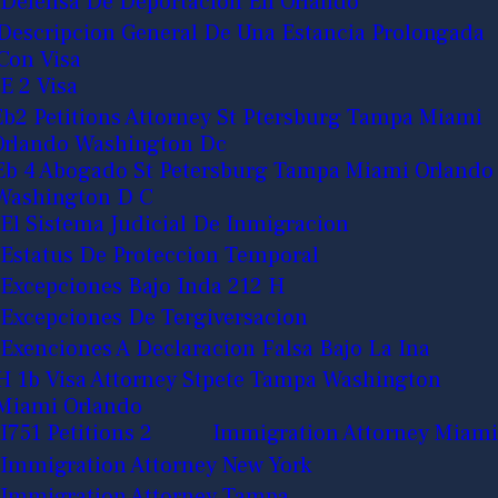
Defensa De Deportacion En Orlando
Descripcion General De Una Estancia Prolongada
Con Visa
E 2 Visa
Eb2 Petitions Attorney St Ptersburg Tampa Miami
Orlando Washington Dc
Eb 4 Abogado St Petersburg Tampa Miami Orlando
Washington D C
El Sistema Judicial De Inmigracion
Estatus De Proteccion Temporal
Excepciones Bajo Inda 212 H
Excepciones De Tergiversacion
Exenciones A Declaracion Falsa Bajo La Ina
H 1b Visa Attorney Stpete Tampa Washington
Miami Orlando
I751 Petitions 2
Immigration Attorney Miami
Immigration Attorney New York
Immigration Attorney Tampa