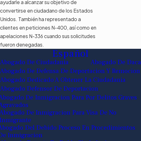
ayudarle a alcanzar su objetivo de
convertirse en ciudadano de los Estados
Unidos. También ha representado a
clientes en peticiones N-400, así como en
apelaciones N-336 cuando sus solicitudes
fueron denegadas.
Español
Abogado De Ciudadania
Abogado De Daca
Abogado De Defensa De Deportacion Y Remocion
Abogado Dedicado A Obtener La Ciudadania
Abogado Defensor De Deportacion
Abogado De Inmigracion Para Por Delitos Graves
Agravados
Abogado De Inmigracion Para Visa De No
Inmigrante
Abogado Del Debido Proceso En Procedimientos
De Inmigracion