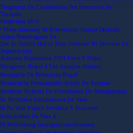
Programa De Ciudadania Por Inversion De
Turquia
Programa Eb 5
P Visas Attorney St Petersburg Tampa Orlando
Miami Washington Dc
Que Se Podria Hacer Para Detener Mi Proceso De
Deportacion
Reforma Migratoria 2021 Daca Y Dapa
Reingreso Ilegal A Los Estados Unidos
Renuncia De Presencia Ilegal
Residencia Permanente Ajuste De Estatus
Revision Federal De Decisiones De Inmigracion
Se Permiten Extensiones De Visa
Si Su Visa Expira Vendran A Buscarte
Solicitudes De Visa K
St Petersburg Immigration Attorney
Tarjeta Verde De Preferencia Familiar