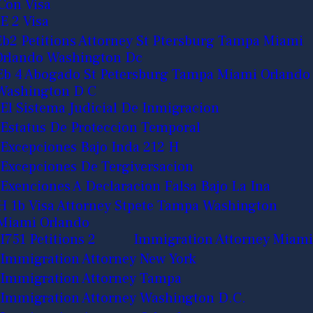
Con Visa
E 2 Visa
Eb2 Petitions Attorney St Ptersburg Tampa Miami
Orlando Washington Dc
Eb 4 Abogado St Petersburg Tampa Miami Orlando
Washington D C
El Sistema Judicial De Inmigracion
Estatus De Proteccion Temporal
Excepciones Bajo Inda 212 H
Excepciones De Tergiversacion
Exenciones A Declaracion Falsa Bajo La Ina
H 1b Visa Attorney Stpete Tampa Washington
Miami Orlando
I751 Petitions 2
Immigration Attorney Miami
Immigration Attorney New York
Immigration Attorney Tampa
Immigration Attorney Washington D.C.