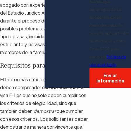
tecnología
abogado con experiencia en inmigración
automatizada. La
del Estudio Jurídico American Dream®™
frecuencia de los
durante el proceso de solicitud para evitar
mensajes varía. Se
posibles problemas. Ayudamos con todo
pueden aplicar tarifas
tipo de visas, incluidas las visas de
de mensajes y datos.
estudiante y las visas asociadas para
Envía STOP para
miembros de la familia.
cancelar.
Política de
Requisitos para una visa F-1
uso aceptable
Enviar
El factor más crítico que los estudiantes
Información
deben comprender cuando solicitan una
visa F-1 es que no solo deben cumplir con
los criterios de elegibilidad, sino que
también deben
demostrar
que cumplen
con esos criterios. Los solicitantes deben
demostrar de manera convincente que: