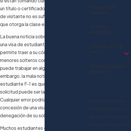
si están tomando clases que conducen a
*Número de
un título o certificado académico, una visa
teléfono
de visitante no es suficiente, incluso si el
que otorga la clase es breve.
*Correo
electrónico
La buena noticia sobre la obtención de
una visa de estudiante F-1 es que le
¿Eres un cliente
nuevo?
permite traer a su cónyuge e hijos
menores solteros con visas F-2. También
*Como podemos
puede trabajar en algunas situaciones. Sin
ayudarte?
embargo, la mala noticia sobre una visa de
estudiante F-1 es que el proceso de
solicitud puede ser largo y exigente.
Cualquier error podría retrasar la
Al enviar, acepta ser
concesión de una visa o resultar en la
contactado acerca
denegación de su solicitud.
de su solicitud y otra
información utilizando
Muchos estudiantes eligen trabajar con un