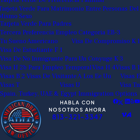
Tarjeta Verde Para Matrimonio Entre Personas Del
Mismo Sexo
Tarjeta Verde Para Padres
Tercera Preferencia Empleo Categoria EB-3
Tu Sueno Americano
Visa De Compromiso K 1
Visa De Estudiante F 1
Visa De No Inmigrante Para Un Conyuge K 3
Visa H 2b Para Empleo Temporal
Visa H 4
Visas B 1
Visas B 2 Visas De Visitante A Los Ee Uu
Visas E
Visas T
Visas U
Visa Tn
Spain, Turkey, UAE & Egypt Immigration Options
HABLA CON
NOSOTROS AHORA
813-321-3347