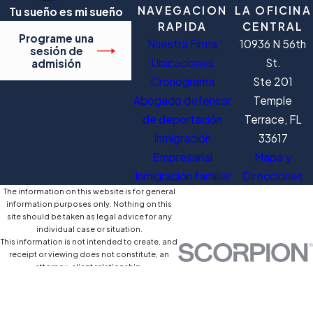
NAVEGACION
LA OFICINA
Tu sueño es mi sueño
RAPIDA
CENTRAL
Programe una
Nuestra Firma
10936 N 56th
sesión de
Ubicaciones
St.
admisión
Cronograma
Ste 201
Abogado defensor
Temple
de deportación
Terrace, FL
Inmigración
33617
Empresarial
Mapa y
Inmigración familiar
Direcciones
The information on this website is for general
information purposes only. Nothing on this
site should be taken as legal advice for any
individual case or situation.
This information is not intended to create, and
receipt or viewing does not constitute, an
attorney-client relationship.
© 2026 All Rights Reserved.
Mapa del
Póliza de
Site
Sitio
Privacidad
Search