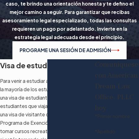
caso, te brindo una orientación honesta y te defino el
mejor camino a seguir. Para garantizar que recibas
asesoramiento legal especializado, todas las consultas
requieren un pago por adelantado. Invierte en la
estrategia legal adecuada desde el principio.
PROGRAME UNA SESIÓN DE ADMISIÓN
Comuníquese
Visa de estudiante F-1
con American
Para venir a estudiar a los Estados Unidos,
Dream Law
la mayoría de los estudiantes necesitan
Office, PLLC
una visa de estudiante F-1. Los
estudiantes que viajan a los EE. UU. con
hoy
una visa de visitante o a través del
*Primer nombre
Programa de Exención de Visas pueden
tomar cursos recreativos sin crédito, pero
*Apellido