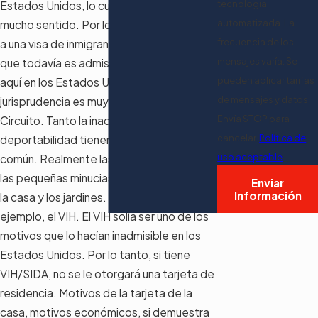
tecnología
Estados Unidos, lo cual sé que no tiene
automatizada. La
mucho sentido. Por lo tanto, si se cambia
frecuencia de los
a una visa de inmigrante, debe demostrar
mensajes varía. Se
que todavía es admisible, aunque esté
pueden aplicar tarifas
aquí en los Estados Unidos. En la
de mensajes y datos.
jurisprudencia es muy diferente según el
Envía STOP para
Circuito. Tanto la inadmisibilidad como la
cancelar.
Política de
deportabilidad tienen muchos puntos en
uso aceptable
común. Realmente las pequeñas cosas,
las pequeñas minucias, pero el cuidado de
Enviar
Información
la casa y los jardines. Entonces, por
ejemplo, el VIH. El VIH solía ser uno de los
motivos que lo hacían inadmisible en los
Estados Unidos. Por lo tanto, si tiene
VIH/SIDA, no se le otorgará una tarjeta de
residencia. Motivos de la tarjeta de la
casa, motivos económicos, si demuestra