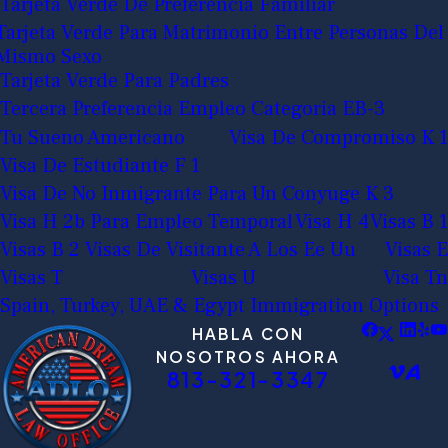
Tarjeta Verde De Preferencia Familiar
Tarjeta Verde Para Matrimonio Entre Personas Del
Mismo Sexo
Tarjeta Verde Para Padres
Tercera Preferencia Empleo Categoria EB-3
Tu Sueno Americano
Visa De Compromiso K 1
Visa De Estudiante F 1
Visa De No Inmigrante Para Un Conyuge K 3
Visa H 2b Para Empleo Temporal
Visa H 4
Visas B 1
Visas B 2 Visas De Visitante A Los Ee Uu
Visas E
Visas T
Visas U
Visa Tn
Spain, Turkey, UAE & Egypt Immigration Options
HABLA CON
NOSOTROS AHORA
813-321-3347