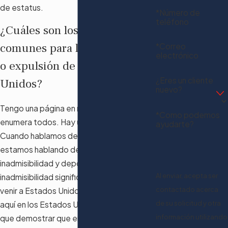
de estatus.
*Número de
teléfono
¿Cuáles son los motivos
comunes para la deportación
*Correo
electrónico
o expulsión de los Estados
¿Eres un cliente
Unidos?
nuevo?
Tengo una página en mi sitio web que los
*Como podemos
enumera todos. Hay un montón de ellos.
ayudarte?
Cuando hablamos de esos motivos,
estamos hablando de dos cosas,
inadmisibilidad y deportabilidad. La
Al enviar, acepta ser
inadmisibilidad significa que no puede
contactado acerca
venir a Estados Unidos. Incluso si estás
de su solicitud y otra
aquí en los Estados Unidos, a veces tienes
información utilizando
que demostrar que eres admisible en los