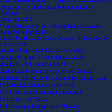
Post Conviction Relief
Primera Preferencia Eb 1
Programa De Ciudadania Por Inversion De
Turquia
Programa Eb 5
P Visas Attorney St Petersburg Tampa Orlando
Miami Washington Dc
Que Se Podria Hacer Para Detener Mi Proceso De
Deportacion
Reforma Migratoria 2021 Daca Y Dapa
Reingreso Ilegal A Los Estados Unidos
Renuncia De Presencia Ilegal
Residencia Permanente Ajuste De Estatus
Revision Federal De Decisiones De Inmigracion
Se Permiten Extensiones De Visa
Si Su Visa Expira Vendran A Buscarte
Solicitudes De Visa K
St Petersburg Immigration Attorney