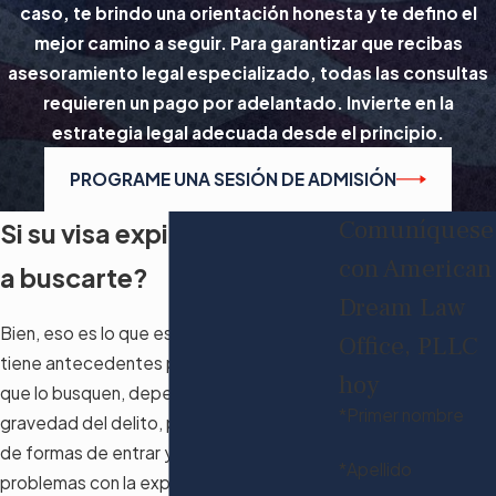
caso, te brindo una orientación honesta y te defino el
mejor camino a seguir. Para garantizar que recibas
asesoramiento legal especializado, todas las consultas
requieren un pago por adelantado. Invierte en la
estrategia legal adecuada desde el principio.
PROGRAME UNA SESIÓN DE ADMISIÓN
Comuníquese
Si su visa expira, ¿vendrán
con American
a buscarte?
Dream Law
Bien, eso es lo que estoy diciendo. Que si
Office, PLLC
tiene antecedentes penales, es probable
hoy
que lo busquen, dependiendo de la
*Primer nombre
gravedad del delito, pero hay una miríada
de formas de entrar y meterse en
*Apellido
problemas con la expulsión si está fuera