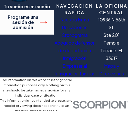
NAVEGACION
LA OFICINA
Tu sueño es mi sueño
RAPIDA
CENTRAL
Programe una
Nuestra Firma
10936 N 56th
sesión de
Ubicaciones
St.
admisión
Cronograma
Ste 201
Abogado defensor
Temple
de deportación
Terrace, FL
Inmigración
33617
Empresarial
Mapa y
Inmigración familiar
Direcciones
The information on this website is for general
information purposes only. Nothing on this
site should be taken as legal advice for any
individual case or situation.
This information is not intended to create, and
receipt or viewing does not constitute, an
attorney-client relationship.
© 2026 All Rights Reserved.
Mapa del
Póliza de
Site