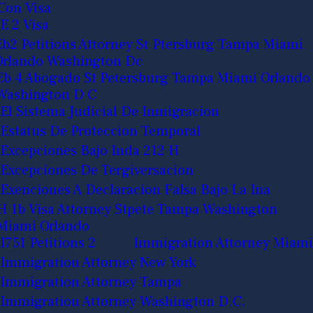
Con Visa
E 2 Visa
Eb2 Petitions Attorney St Ptersburg Tampa Miami
Orlando Washington Dc
Eb 4 Abogado St Petersburg Tampa Miami Orlando
Washington D C
El Sistema Judicial De Inmigracion
Estatus De Proteccion Temporal
Excepciones Bajo Inda 212 H
Excepciones De Tergiversacion
Exenciones A Declaracion Falsa Bajo La Ina
H 1b Visa Attorney Stpete Tampa Washington
Miami Orlando
I751 Petitions 2
Immigration Attorney Miami
Immigration Attorney New York
Immigration Attorney Tampa
Immigration Attorney Washington D.C.