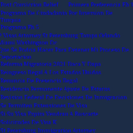
Post Conviction Relief
Primera Preferencia Eb 1
Programa De Ciudadania Por Inversion De
Turquia
Programa Eb 5
P Visas Attorney St Petersburg Tampa Orlando
Miami Washington Dc
Que Se Podria Hacer Para Detener Mi Proceso De
Deportacion
Reforma Migratoria 2021 Daca Y Dapa
Reingreso Ilegal A Los Estados Unidos
Renuncia De Presencia Ilegal
Residencia Permanente Ajuste De Estatus
Revision Federal De Decisiones De Inmigracion
Se Permiten Extensiones De Visa
Si Su Visa Expira Vendran A Buscarte
Solicitudes De Visa K
St Petersburg Immigration Attorney