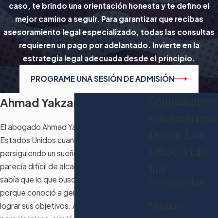
caso, te brindo una orientación honesta y te defino el
mejor camino a seguir. Para garantizar que recibas
asesoramiento legal especializado, todas las consultas
requieren un pago por adelantado. Invierte en la
estrategia legal adecuada desde el principio.
PROGRAME UNA SESIÓN DE ADMISIÓN
Comuníquese
Ahmad Yakzan, Attorney
con American
El abogado Ahmad Yakzan llegó a los
Dream Law
Estados Unidos cuando era joven
Office, PLLC
persiguiendo un sueño que a veces
parecía difícil de alcanzar. Luchó, pero
hoy
sabía que lo que buscaba valía la pena
*Primer nombre
porque conoció a gente que lo ayudó a
lograr sus objetivos. Aunque el sueño
*Apellido