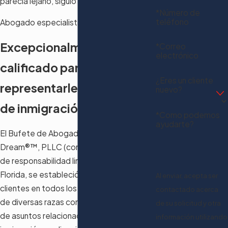
parecía lejano, siguió adelante.
Ver más
*Número de
teléfono
Abogado especialista en inmigración
Excepcionalmente
*Correo
electrónico
calificado para
¿Eres un cliente
representarle en asuntos
nuevo?
de inmigración
*Como podemos
ayudarte?
El Bufete de Abogados de American
Dream®™, PLLC (compañía profesional
de responsabilidad limitada) en Tampa,
Florida, se estableció para ayudar a
Al enviar, acepta ser
clientes en todos los ámbitos de la vida y
contactado acerca
de diversas razas con una amplia variedad
de su solicitud y otra
de asuntos relacionados con la
información utilizando