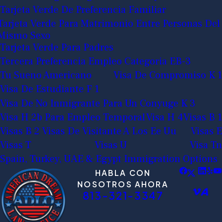
Tarjeta Verde De Preferencia Familiar
Tarjeta Verde Para Matrimonio Entre Personas Del
Mismo Sexo
Tarjeta Verde Para Padres
Tercera Preferencia Empleo Categoria EB-3
Tu Sueno Americano
Visa De Compromiso K 1
Visa De Estudiante F 1
Visa De No Inmigrante Para Un Conyuge K 3
Visa H 2b Para Empleo Temporal
Visa H 4
Visas B 1
Visas B 2 Visas De Visitante A Los Ee Uu
Visas E
Visas T
Visas U
Visa Tn
Spain, Turkey, UAE & Egypt Immigration Options
HABLA CON
NOSOTROS AHORA
813-321-3347