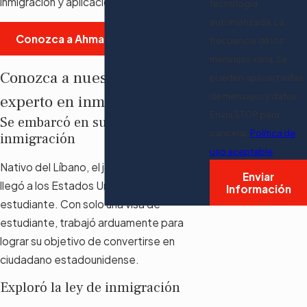
inmigración y aplicaciones legales.
tecnología
automatizada. La
Conozca a Ahmad Yakzan
frecuencia de los
mensajes varía. Se
Conozca a nuestro abogado
pueden aplicar tarifas
de mensajes y datos.
experto en inmigración
Envía STOP para
Se embarcó en su viaje de
cancelar.
Política de
inmigración
uso aceptable
Nativo del Líbano, el joven Ahmad Yakzan
Enviar
llegó a los Estados Unidos en 1998 como
Información
estudiante. Con solo una visa de
estudiante, trabajó arduamente para
lograr su objetivo de convertirse en
ciudadano estadounidense.
Exploró la ley de inmigración