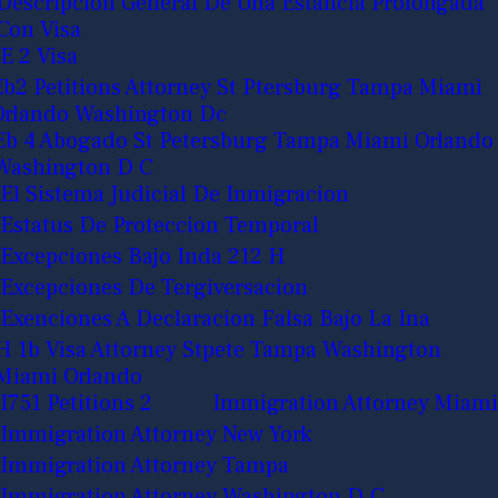
Descripcion General De Una Estancia Prolongada
Con Visa
E 2 Visa
Eb2 Petitions Attorney St Ptersburg Tampa Miami
Orlando Washington Dc
Eb 4 Abogado St Petersburg Tampa Miami Orlando
Washington D C
El Sistema Judicial De Inmigracion
Estatus De Proteccion Temporal
Excepciones Bajo Inda 212 H
Excepciones De Tergiversacion
Exenciones A Declaracion Falsa Bajo La Ina
H 1b Visa Attorney Stpete Tampa Washington
Miami Orlando
I751 Petitions 2
Immigration Attorney Miami
Immigration Attorney New York
Immigration Attorney Tampa
Immigration Attorney Washington D.C.