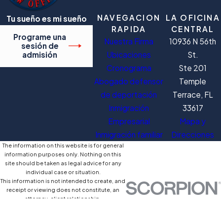
NAVEGACION
LA OFICINA
Tu sueño es mi sueño
RAPIDA
CENTRAL
Programe una
Nuestra Firma
10936 N 56th
sesión de
Ubicaciones
St.
admisión
Cronograma
Ste 201
Abogado defensor
Temple
de deportación
Terrace, FL
Inmigración
33617
Empresarial
Mapa y
Inmigración familiar
Direcciones
The information on this website is for general
information purposes only. Nothing on this
site should be taken as legal advice for any
individual case or situation.
This information is not intended to create, and
receipt or viewing does not constitute, an
attorney-client relationship.
© 2026 All Rights Reserved.
Mapa del
Póliza de
Site