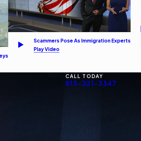
Scammers Pose As Immigration Experts
Play Video
neys
CALL TODAY
813-321-3347