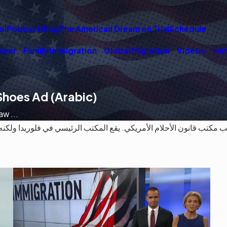
ol
Podcast
Blog
The American Dream on Trial
Schedule
wyer
Family Immigration
Global Migration
Videos
Imm
hoes Ad (Arabic)
w ...