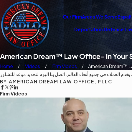
Our Firm
Areas We Serve
Españ
Deportation Defense La
American Dream™ Law Office- In Your S
Home
Videos
Firm Videos
American Dream™ La
BY AMERICAN DREAM LAW OFFICE, PLLC
Firm Videos