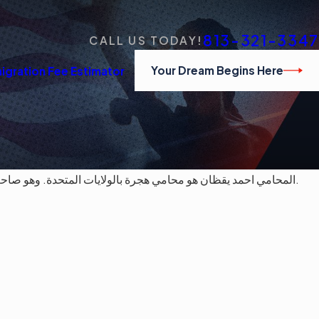
813-321-3347
CALL US TODAY!
Your Dream Begins Here
igration Fee Estimator
المحامي احمد يقظان هو محامي هجرة بالولايات المتحدة. وهو صاحب مكتب قانون الأحلام الأمريكي. يقع المكتب الرئيسي في فلوريدا ولكنه يخدم العملاء في جميع أنحاء العالم. اتصل بنا اليوم لتحديد موعد للتشاور.