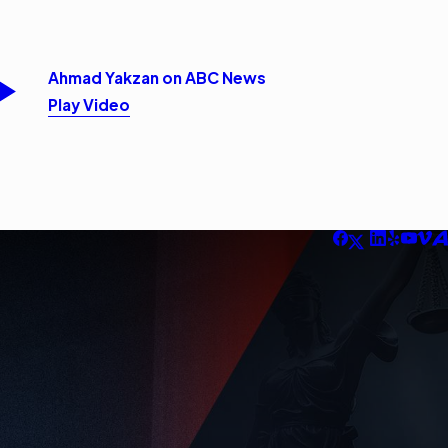
Ahmad Yakzan on ABC News
Play Video