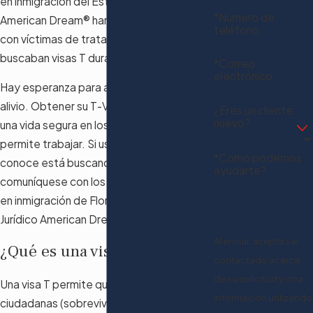
en inmigración del Estudio Jurídico
*Número de
American Dream® han estado trabajando
teléfono
con víctimas de trata de personas que
buscaban visas T durante años.
*Correo
electrónico
Hay esperanza para aquellos que buscan
alivio. Obtener su T-Visa abre la puerta a
¿Eres un cliente
nuevo?
una vida segura en los Estados Unidos y le
permite trabajar. Si usted o alguien que
*Como podemos
conoce está buscando una visa T,
ayudarte?
comuníquese con los abogados expertos
en inmigración de Florida en el Estudio
Jurídico American Dream®.
Al enviar, acepta ser
¿Qué es una visa T?
contactado acerca
de su solicitud y otra
Una visa T permite que las víctimas no
información utilizando
ciudadanas (sobrevivientes de la trata de