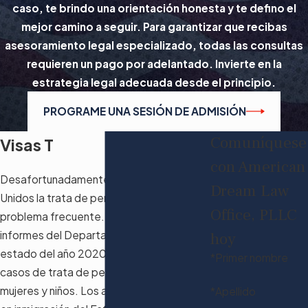
caso, te brindo una orientación honesta y te defino el
mejor camino a seguir. Para garantizar que recibas
asesoramiento legal especializado, todas las consultas
requieren un pago por adelantado. Invierte en la
estrategia legal adecuada desde el principio.
PROGRAME UNA SESIÓN DE ADMISIÓN
Comuníquese
Visas T
con American
Desafortunadamente, en los Estados
Dream Law
Unidos la trata de personas es un
Office, PLLC
problema frecuente. En Florida, los
informes del Departamento de Salud del
hoy
estado del año 2020 indican que 738
*Primer nombre
casos de trata de personas involucraron a
mujeres y niños. Los abogados expertos
*Apellido