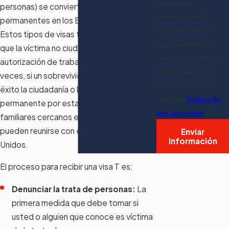
tecnología
personas) se conviertan en residentes
automatizada. La
permanentes en los Estados Unidos.
frecuencia de los
Estos tipos de visas también permiten
mensajes varía. Se
que la víctima no ciudadana obtenga una
pueden aplicar tarifas
autorización de trabajo en los EE. UU. A
de mensajes y datos.
veces, si un sobreviviente obtiene con
Envía STOP para
éxito la ciudadanía o la residencia
cancelar.
Política de
permanente por estas circunstancias, sus
uso aceptable
familiares cercanos eventualmente
pueden reunirse con ellos en los Estados
Enviar
Información
Unidos.
El proceso para recibir una visa T es:
Denunciar la trata de personas:
La
primera medida que debe tomar si
usted o alguien que conoce es víctima