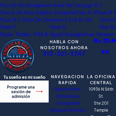
Visa De No Inmigrante Para Un Conyuge K 3
Visa H 2b Para Empleo Temporal
Visa H 4
Visas B 1
Visas B 2 Visas De Visitante A Los Ee Uu
Visas E
Visas T
Visas U
Visa Tn
Spain, Turkey, UAE & Egypt Immigration Options
HABLA CON
NOSOTROS AHORA
813-321-3347
NAVEGACION
LA OFICINA
Tu sueño es mi sueño
RAPIDA
CENTRAL
Programe una
Nuestra Firma
10936 N 56th
sesión de
Ubicaciones
St.
admisión
Cronograma
Ste 201
Abogado defensor
Temple