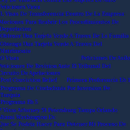
Ley De Violencia Contra Las Mujeres De Auto
Peticiones Vawa
L Visas De Transferencia Dentro De La Empresa
Mociones Para Reabrir Los Procedimientos De
Deportacion
Obtener Una Tarjeta Verde A Traves De La Familia
Obtenga Una Tarjeta Verde A Traves Del
Matrimonio
O Visas
Peticiones De Asilo
Peticiones De Revision Ante El Tribunal Del
Circuito De Apelaciones
Post Conviction Relief
Primera Preferencia Eb 1
Programa De Ciudadania Por Inversion De
Turquia
Programa Eb 5
P Visas Attorney St Petersburg Tampa Orlando
Miami Washington Dc
Que Se Podria Hacer Para Detener Mi Proceso De