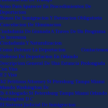
Aviso Para Aparecer En Procedimientos De
Deportacion
Bonos De Inmigracion Y Detencion Obligatoria
Cancelacion De Eliminacion
Ciudadania De Granada A Traves De Un Programa
De Inversion
Ciudadania Y Naturalizacion
Como Detener La Deportacion
Contactenos
Defensa De Deportacion En Orlando
Descripcion General De Una Estancia Prolongada
Con Visa
E 2 Visa
Eb2 Petitions Attorney St Ptersburg Tampa Miami
Orlando Washington Dc
Eb 4 Abogado St Petersburg Tampa Miami Orlando
Washington D C
El Sistema Judicial De Inmigracion