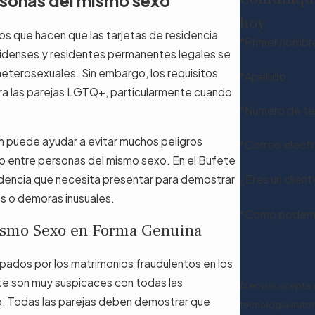
rsonas del mismo sexo
hoy
os que hacen que las tarjetas de residencia
*Primer nombr
idenses y residentes permanentes legales se
heterosexuales. Sin embargo, los requisitos
*Apellido
ara las parejas LGTQ+, particularmente cuando
*Número de te
n puede ayudar a evitar muchos peligros
*Correo elect
nio entre personas del mismo sexo. En el Bufete
¿Eres un clien
encia que necesita presentar para demostrar
as o demoras inusuales.
*Como podemo
Mismo Sexo en Forma Genuina
upados por los matrimonios fraudulentos en los
nte son muy suspicaces con todas las
Al enviar, acepta
io. Todas las parejas deben demostrar que
tecnología automa