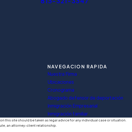
813-321-3347
NAVEGACION RAPIDA
Nuestra Firma
Ubicaciones
Cronograma
Abogado defensor de deportación
Inmigración Empresarial
Inmigración familiar
n this site should be taken as legal advice for any individual case or situation.
ute, an attorney-client relationship.