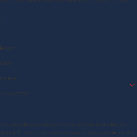
e
léfono
rónico
te nuevo?
s ayudarte?
 ser contactado acerca de su solicitud y otra información utilizando
tizada. La frecuencia de los mensajes varía. Se pueden aplicar tarifas