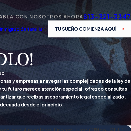
813-321-3347
ABLA CON NOSOTROS AHORA
TU SUEÑO COMIENZA AQUÍ
Inmigración familiar
ADLO!
xo
nas y empresas a navegar las complejidades de la ley de
e tu futuro merece atención especial, ofrezco consultas
arantizar que recibas asesoramiento legal especializado,
 adecuada desde el principio.
se con American Dream Law Office, PLLC