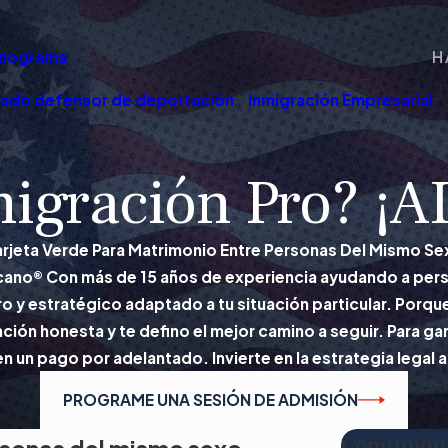
nograma
H
ado defensor de deportación
Inmigración Empresarial
igración Pro? ¡
arjeta Verde Para Matrimonio Entre Personas Del Mismo Se
ano® Con más de 15 años de experiencia ayudando a perso
 y estratégico adaptado a tu situación particular. Porqu
ción honesta y te defino el mejor camino a seguir. Para g
n un pago por adelantado. Invierte en la estrategia legal
PROGRAME UNA SESIÓN DE ADMISIÓN
Comuníque