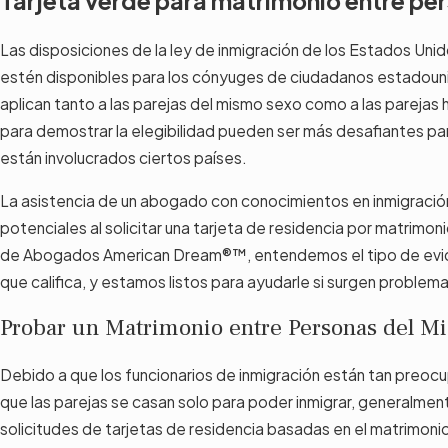
Tarjeta verde para matrimonio entre pe
Las disposiciones de la ley de inmigración de los Estados Unid
estén disponibles para los cónyuges de ciudadanos estadoun
aplican tanto a las parejas del mismo sexo como a las parejas 
para demostrar la elegibilidad pueden ser más desafiantes p
están involucrados ciertos países.
La asistencia de un abogado con conocimientos en inmigració
potenciales al solicitar una tarjeta de residencia por matrimo
de Abogados American Dream®™, entendemos el tipo de evid
que califica, y estamos listos para ayudarle si surgen problem
Probar un Matrimonio entre Personas del 
Debido a que los funcionarios de inmigración están tan preoc
que las parejas se casan solo para poder inmigrar, generalme
solicitudes de tarjetas de residencia basadas en el matrimon