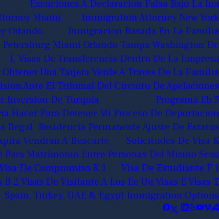
Exenciones A Declaracion Falsa Bajo La Ina
ttorney Miami
Immigration Attorney New York
ey Orlando
Inmigracion Basada En La Familia
 St Petersburg Miami Orlando Tampa Washington Dc
L Visas De Transferencia Dentro De La Empresa
Obtener Una Tarjeta Verde A Traves De La Familia
ision Ante El Tribunal Del Circuito De Apelaciones
 Inversion De Turquia
Programa Eb 5
ia Hacer Para Detener Mi Proceso De Deportacion
a Ilegal
Residencia Permanente Ajuste De Estatus
Expira Vendran A Buscarte
Solicitudes De Visa K
de Para Matrimonio Entre Personas Del Mismo Sexo
Visa De Compromiso K 1
Visa De Estudiante F 1
s B 2 Visas De Visitante A Los Ee Uu
Visas E
Visas T
Spain, Turkey, UAE & Egypt Immigration Options