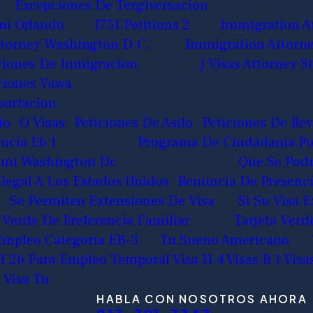
Excepciones De Tergiversacion
mi Orlando
I751 Petitions 2
Immigration A
torney Washington D.C.
Immigration Attorn
ciones De Inmigracion
J Visas Attorney
iciones Vawa
portacion
io
O Visas
Peticiones De Asilo
Peticiones De Rev
ncia Eb 1
Programa De Ciudadania Por
iami Washington Dc
Que Se Podr
Ilegal A Los Estados Unidos
Renuncia De Presenci
Se Permiten Extensiones De Visa
Si Su Visa 
 Verde De Preferencia Familiar
Tarjeta Ver
 Empleo Categoria EB-3
Tu Sueno Americano
H 2b Para Empleo Temporal
Visa H 4
Visas B 1
Visa
Visa Tn
HABLA CON NOSOTROS AHORA