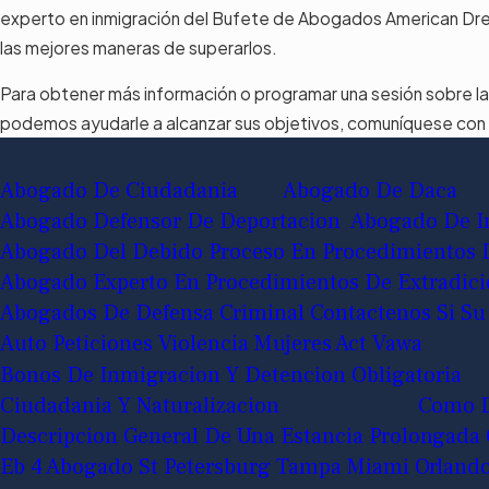
experto en inmigración del Bufete de Abogados American D
las mejores maneras de superarlos.
Para obtener más información o programar una sesión sobre la
podemos ayudarle a alcanzar sus objetivos, comuníquese con n
Abogado De Ciudadania
Abogado De Daca
Abogado Defensor De Deportacion
Abogado De In
Abogado Del Debido Proceso En Procedimientos 
Abogado Experto En Procedimientos De Extradic
Abogados De Defensa Criminal Contactenos Si Su
Auto Peticiones Violencia Mujeres Act Vawa
Bonos De Inmigracion Y Detencion Obligatoria
Ciudadania Y Naturalizacion
Como D
Descripcion General De Una Estancia Prolongada 
Eb 4 Abogado St Petersburg Tampa Miami Orland