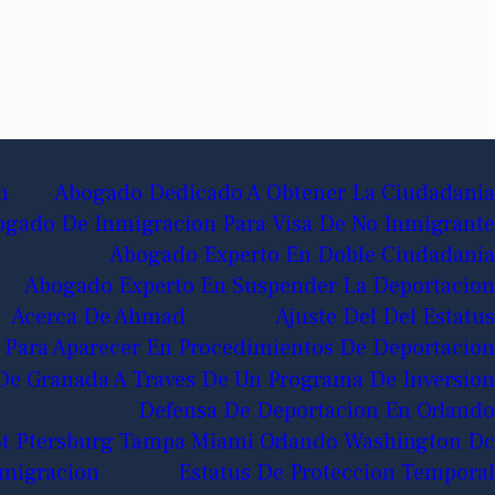
n
Abogado Dedicado A Obtener La Ciudadania
gado De Inmigracion Para Visa De No Inmigrante
Abogado Experto En Doble Ciudadania
Abogado Experto En Suspender La Deportacion
Acerca De Ahmad
Ajuste Del Del Estatus
 Para Aparecer En Procedimientos De Deportacion
De Granada A Traves De Un Programa De Inversion
Defensa De Deportacion En Orlando
 St Ptersburg Tampa Miami Orlando Washington Dc
nmigracion
Estatus De Proteccion Temporal