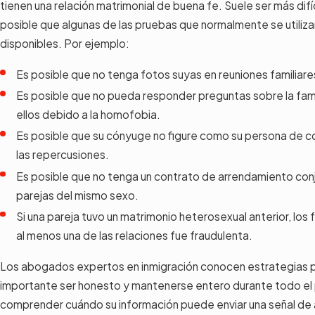
tienen una relación matrimonial de buena fe. Suele ser más difí
posible que algunas de las pruebas que normalmente se utilizan
disponibles. Por ejemplo:
Es posible que no tenga fotos suyas en reuniones familiares
Es posible que no pueda responder preguntas sobre la fami
ellos debido a la homofobia.
Es posible que su cónyuge no figure como su persona de c
las repercusiones.
Es posible que no tenga un contrato de arrendamiento conju
parejas del mismo sexo.
Si una pareja tuvo un matrimonio heterosexual anterior, los
al menos una de las relaciones fue fraudulenta.
Los abogados expertos en inmigración conocen estrategias pa
importante ser honesto y mantenerse entero durante todo el
comprender cuándo su información puede enviar una señal de a