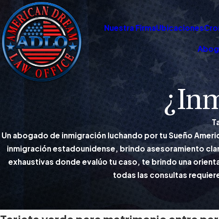
Nuestra Firma
Ubicaciones
Cro
Abog
¿Inm
T
Un abogado de inmigración luchando por tu Sueño Americ
inmigración estadounidense, brindo asesoramiento claro
exhaustivas donde evalúo tu caso, te brindo una orienta
todas las consultas requiere