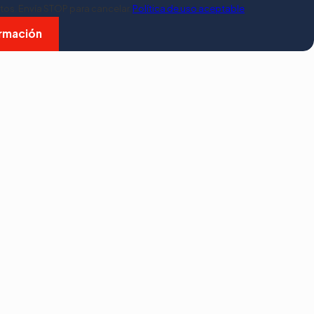
tos. Envía STOP para cancelar.
Política de uso aceptable
ormación