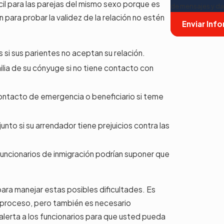
cil para las parejas del mismo sexo porque es
de mensajes y da
 para probar la validez de la relación no estén
Enviar Inf
 si sus parientes no aceptan su relación.
lia de su cónyuge si no tiene contacto con
ontacto de emergencia o beneficiario si teme
nto si su arrendador tiene prejuicios contra las
 funcionarios de inmigración podrían suponer que
ra manejar estas posibles dificultades. Es
 proceso, pero también es necesario
lerta a los funcionarios para que usted pueda