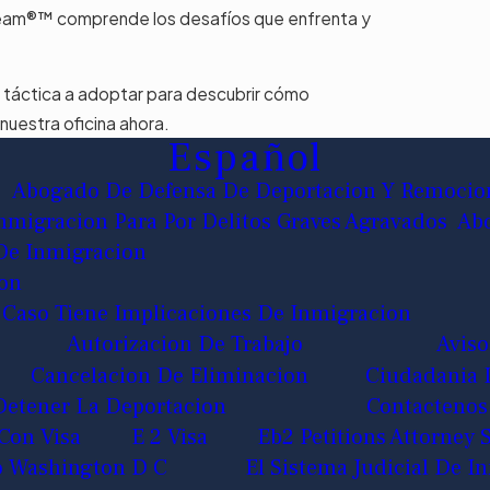
ream®™ comprende los desafíos que enfrenta y
 táctica a adoptar para descubrir cómo
uestra oficina ahora.
Español
Abogado De Defensa De Deportacion Y Remocio
migracion Para Por Delitos Graves Agravados
Abo
De Inmigracion
ion
 Caso Tiene Implicaciones De Inmigracion
Autorizacion De Trabajo
Aviso
Cancelacion De Eliminacion
Ciudadania 
etener La Deportacion
Contactenos
Con Visa
E 2 Visa
Eb2 Petitions Attorney
o Washington D C
El Sistema Judicial De I