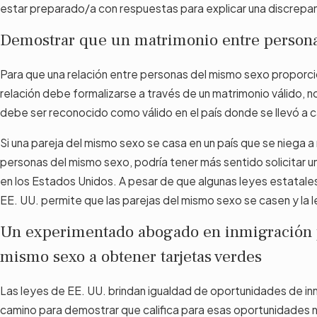
estar preparado/a con respuestas para explicar una discrepa
Demostrar que un matrimonio entre persona
Para que una relación entre personas del mismo sexo proporcion
relación debe formalizarse a través de un matrimonio válido, no
debe ser reconocido como válido en el país donde se llevó a 
Si una pareja del mismo sexo se casa en un país que se niega 
personas del mismo sexo, podría tener más sentido solicitar
en los Estados Unidos. A pesar de que algunas leyes estatales 
EE. UU. permite que las parejas del mismo sexo se casen y la le
Un experimentado abogado en inmigración p
mismo sexo a obtener tarjetas verdes
Las leyes de EE. UU. brindan igualdad de oportunidades de inm
camino para demostrar que califica para esas oportunidades