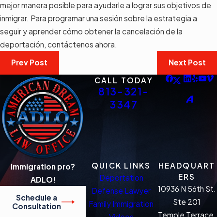
mejor manera posible para ayudarle a lograr sus objetivos de
inmigrar. Para programar una sesión sobre la estrategia a
seguir y aprender cómo obtener la cancelación de la
deportación, contáctenos ahora.
Prev Post
Next Post
CALL TODAY
813-321-
3347
QUICK LINKS
HEADQUART
Immigration pro?
ERS
Deportation
ADLO!
10936 N 56th St.
Defense Lawyer
Schedule a
Ste 201
Family Immigration
Consultation
Temple Terrace,
Videos