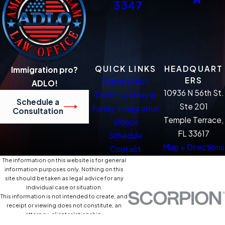
3347
QUICK LINKS
HEADQUART
Immigration pro?
ERS
Deportation
ADLO!
10936 N 56th St.
Defense Lawyer
Schedule a
Ste 201
Family Immigration
Consultation
Temple Terrace,
Videos
FL 33617
Schedule
Map + Directions
Contact
The information on this website is for general
information purposes only. Nothing on this
site should be taken as legal advice for any
individual case or situation.
This information is not intended to create, and
receipt or viewing does not constitute, an
attorney-client relationship.
© 2026 All Rights Reserved.