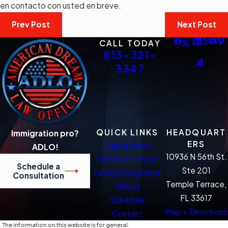
en contacto con usted en breve.
Prev Post
Next Post
CALL TODAY
813-321-
3347
QUICK LINKS
HEADQUART
Immigration pro?
ERS
Deportation
ADLO!
10936 N 56th St.
Defense Lawyer
Schedule a
Ste 201
Family Immigration
Consultation
Temple Terrace,
Videos
FL 33617
Schedule
Map + Directions
Contact
The information on this website is for general