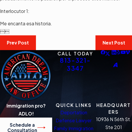
Interlocutor 1:
Me encanta esa historia.


Prev Post
Next Post
CALL TODAY
813-321-
3347
QUICK LINKS
HEADQUART
Immigration pro?
ERS
Deportation
ADLO!
10936 N 56th St.
Defense Lawyer
Schedule a
Ste 201
Family Immigration
Consultation